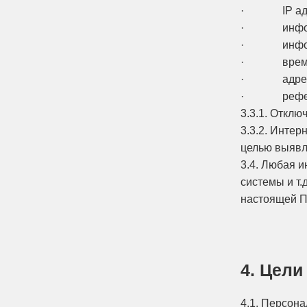
· IP адр
· информа
· информаци
· время 
· адрес ст
· реферер 
3.3.1. Отклю
3.3.2. Интер
целью выявл
3.4. Любая 
системы и т.
настоящей П
4. Цел
4.1. Персон