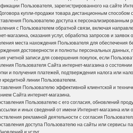
ификации Пользователя, зарегистрированного на сайте Инте
Договора купли-продажи товара дистанционным способом 
оставления Пользователю доступа к персонализированным р
новления с Пользователем обратной связи, включая направ
ет-магазина, оказания услуг, обработка запросов и заявок 
деления места нахождения Пользователя для обеспечения 
верждения достоверности и полноты персональных данных,
ния учетной записи для совершения покупок, если Пользоват
мления Пользователя Сайта интернет-магазина о состоянии 
отки и получения платежей, подтверждения налога или нал
е кредитной линии Пользователем.
оставления Пользователю эффективной клиентской и техни
анием Сайта интернет-магазина.
доставления Пользователю с его согласия, обновлений про
ассылки и иных сведений от имени Интернет-магазина или 
ествления рекламной деятельности с согласия Пользовател
доставления доступа Пользователю на сайты или сервисы п
бновлений и услуг.