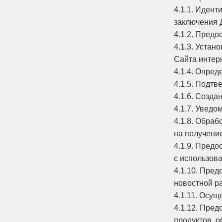
4.1.1. Идент
заключения 
4.1.2. Пред
4.1.3. Уста
Сайта интерн
4.1.4. Опре
4.1.5. Подт
4.1.6. Созда
4.1.7. Уведо
4.1.8. Обраб
на получени
4.1.9. Пред
с использов
4.1.10. Пре
новостной р
4.1.11. Осущ
4.1.12. Пре
продуктов, о