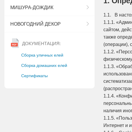
1. Опр
МИШУРА-ДОЖДИК
1.1. В наст
1.1.1. «Адм
НОВОГОДНИЙ ДЕКОР
сайтом, дей
также опред
ДОКУМЕНТАЦИЯ:
(операции),
1.1.2. «Пер
Сборка уличных елей
физическому
Сборка домашних елей
1.1.3. «Обр
использован
Сертификаты
систематизац
(распростра
1.1.4. «Кон
персональны
наличия иног
1.1.5. «Поль
Интернет и 