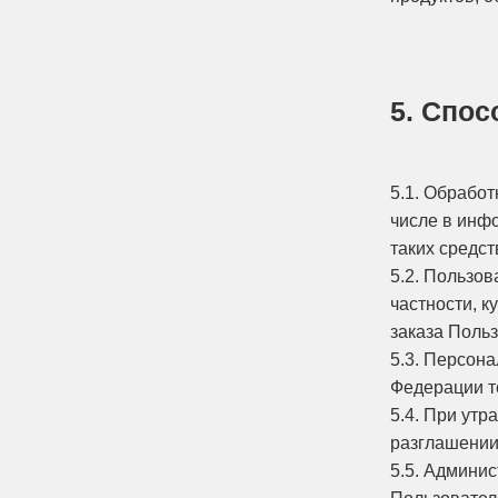
5. Спо
5.1. Обрабо
числе в инф
таких средст
5.2. Пользо
частности, 
заказа Поль
5.3. Персон
Федерации т
5.4. При ут
разглашении
5.5. Админи