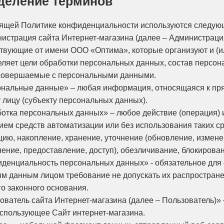
еделение терминов
оящей Политике конфиденциальности используются следую
инистрация сайта Интернет-магазина (далее – Администрац
ствующие от имени ООО «Оптима», которые организуют и (и
еляет цели обработки персональных данных, состав персон
 совершаемые с персональными данными.
сональные данные» – любая информация, относящаяся к пр
 лицу (субъекту персональных данных).
аботка персональных данных» – любое действие (операция) 
ием средств автоматизации или без использования таких с
ию, накопление, хранение, уточнение (обновление, измене
нение, предоставление, доступ), обезличивание, блокирова
фиденциальность персональных данных» - обязательное дл
м данным лицом требование не допускать их распростране
о законного основания.
зователь сайта Интернет-магазина (далее – Пользователь)»
использующее Сайт интернет-магазина.